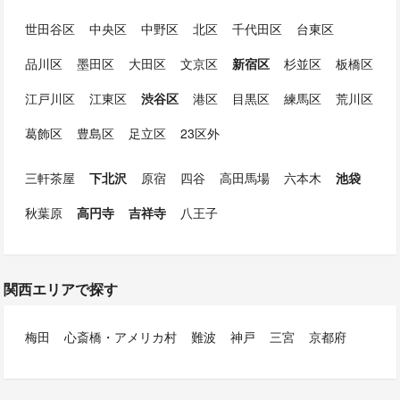
世田谷区
中央区
中野区
北区
千代田区
台東区
品川区
墨田区
大田区
文京区
新宿区
杉並区
板橋区
江戸川区
江東区
渋谷区
港区
目黒区
練馬区
荒川区
葛飾区
豊島区
足立区
23区外
三軒茶屋
下北沢
原宿
四谷
高田馬場
六本木
池袋
秋葉原
高円寺
吉祥寺
八王子
関西エリアで探す
梅田
心斎橋・アメリカ村
難波
神戸
三宮
京都府