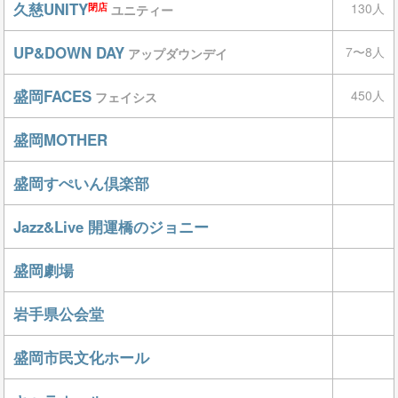
久慈UNITY
130人
閉店
ユニティー
UP&DOWN DAY
7〜8人
アップダウンデイ
盛岡FACES
450人
フェイシス
盛岡MOTHER
盛岡すぺいん倶楽部
Jazz&Live 開運橋のジョニー
盛岡劇場
岩手県公会堂
盛岡市民文化ホール