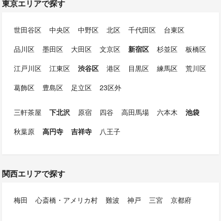
東京エリアで探す
世田谷区
中央区
中野区
北区
千代田区
台東区
品川区
墨田区
大田区
文京区
新宿区
杉並区
板橋区
江戸川区
江東区
渋谷区
港区
目黒区
練馬区
荒川区
葛飾区
豊島区
足立区
23区外
三軒茶屋
下北沢
原宿
四谷
高田馬場
六本木
池袋
秋葉原
高円寺
吉祥寺
八王子
関西エリアで探す
梅田
心斎橋・アメリカ村
難波
神戸
三宮
京都府