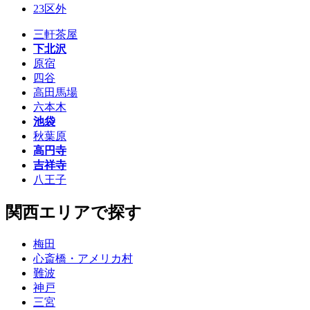
23区外
三軒茶屋
下北沢
原宿
四谷
高田馬場
六本木
池袋
秋葉原
高円寺
吉祥寺
八王子
関西エリアで探す
梅田
心斎橋・アメリカ村
難波
神戸
三宮