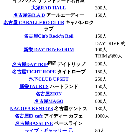
イブハウス サウンドノート名古屋
大須RAD HALL
300人
名古屋栄R.A.D
アールエーディー
150人
名古屋 CABALLERO CLUB
キャバレロク
ラブ
名古屋Club Rock’n Roll
150人
DAYTRIVE 約
新栄 DAYTRIVE/TRIM
100人
TRIM 約60人
閉店
200人
名古屋DAYTRIP
デイトリップ
名古屋TIGHT ROPE
タイトロープ
150人
池下CLUB UPSET
250人
新栄TAURUS
ハートランド
150人
名古屋ZION
200人
名古屋MAGO
800人
NAGOYA KENTO’S
名古屋ケントス
130人
名古屋iD cafe
アイディー カフェ
1000人
名古屋BASSLINE
ベースライン
-
ライブ・ギャラリー 元
80人