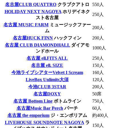
名古屋CLUB QUATTRO
クラブクアトロ
550人
HOLIDAY NEXT NAGOYA
ホリデイネク
250人
スト名古屋
名古屋 MUSIC FARM
ミュージックファー
200人
ム
名古屋HUCK FINN
ハックフィン
200人
名古屋 CLUB DIAMONDHALL
ダイアモ
1000人
ンドホール
名古屋 ell.FITS ALL
250人
名古屋 ell. SIZE
150人
今池ライブシアターVelvet I Scream
160人
LiveBox Unlimits大須
120人
今池CLUB 3STAR
200人
名古屋DOXY
50席
名古屋 Bottom Line
ボトムライン
750人
名古屋Music Bar Perch
パーチ
60人
名古屋 the emporium
ジ・エンポリアム
約400人
LIVEHOUSE SOUNDNOTE NAGOYA
ラ
150人