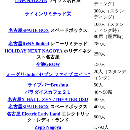
Lives NAGOYA
ライブズ名古屋
ディング）
300人（スタン
ライオンリミテッド栄
ディング）
100人（スタン
名古屋SPADE BOX
スペードボックス
ディング時）
80席（座席時）
名古屋ReNY limited
レニーリミテッド
780人
HOLIDAY NEXT NAGOYA
ホリデイネク
250人
スト名古屋
今池GROW
150人
20人（スタンデ
ミーグリstudio“セブン ファイブ エイト”
ィング）
ライブバーBrushup
50人
パラダイスカフェ２１
40〜50席
名古屋X-HALL -ZEN-/THEATER OSU
400人
名古屋SPADE BOX
スペードボックス
400人
名古屋 Electric Lady Land
エレクトリッ
500人
ク・レディ・ランド
Zepp Nagoya
1,792人