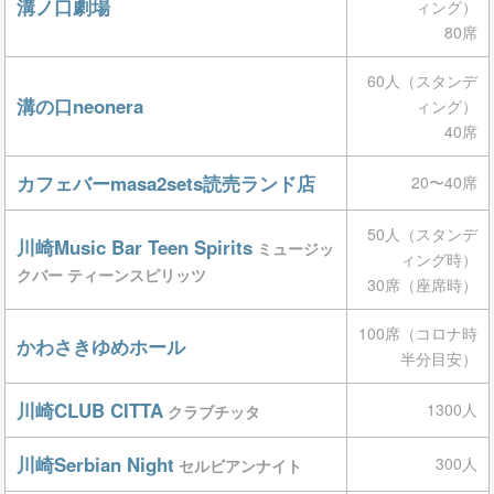
溝ノ口劇場
ィング）
80席
60人（スタンデ
溝の口neonera
ィング）
40席
カフェバーmasa2sets読売ランド店
20〜40席
50人（スタンデ
川崎Music Bar Teen Spirits
ミュージッ
ィング時）
クバー ティーンスピリッツ
30席（座席時）
100席（コロナ時
かわさきゆめホール
半分目安）
川崎CLUB CITTA
1300人
クラブチッタ
川崎Serbian Night
300人
セルビアンナイト