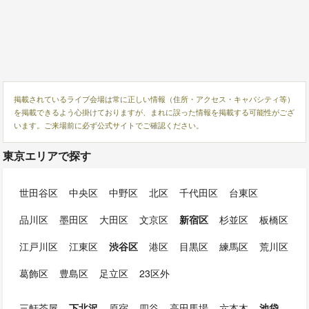
掲載されているライブ会場は常に正しい情報（住所・アクセス・キャパシティ等）
を掲載できるよう心掛けておりますが、まれに誤った情報を掲載する可能性がござ
います。ご来場前に必ず公式サイトでご確認ください。
東京エリアで探す
世田谷区
中央区
中野区
北区
千代田区
台東区
品川区
墨田区
大田区
文京区
新宿区
杉並区
板橋区
江戸川区
江東区
渋谷区
港区
目黒区
練馬区
荒川区
葛飾区
豊島区
足立区
23区外
三軒茶屋
下北沢
原宿
四谷
高田馬場
六本木
池袋