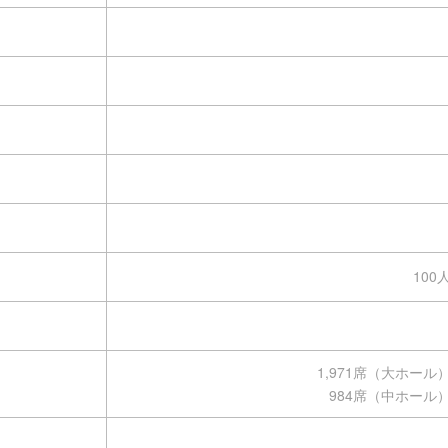
100
）
1,971席（大ホール
984席（中ホール