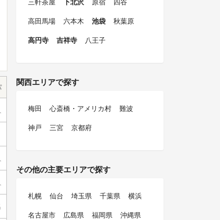
三軒茶屋
下北沢
原宿
四谷
高田馬場
六本木
池袋
秋葉原
高円寺
吉祥寺
八王子
関西エリアで探す
パ
梅田
心斎橋・アメリカ村
難波
人
神戸
三宮
京都府
り
人
その他の主要エリアで探す
人
札幌
仙台
埼玉県
千葉県
横浜
名
名古屋市
広島県
福岡県
沖縄県