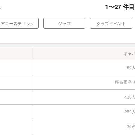
1
〜
27
件目
件
アコースティック
ジャズ
クラブイベント
キャ
80
座布団座
400
250
20