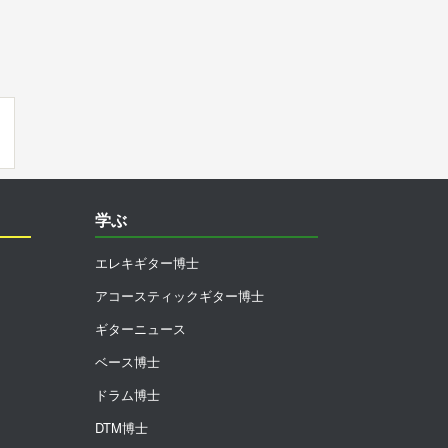
学ぶ
エレキギター博士
アコースティックギター博士
ギターニュース
ベース博士
ドラム博士
DTM博士