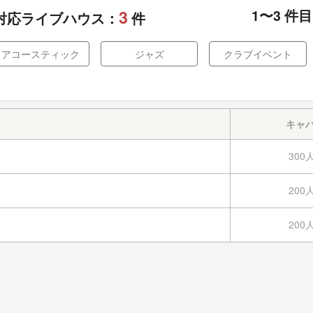
3
1
〜
3
件目
対応ライブハウス：
件
アコースティック
ジャズ
クラブイベント
キャ
300
200
200