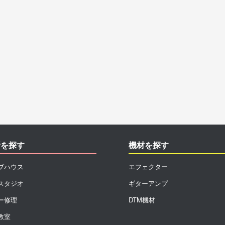
所を探す
機材を探す
ブハウス
エフェクター
スタジオ
ギターアンプ
ー修理
DTM機材
教室