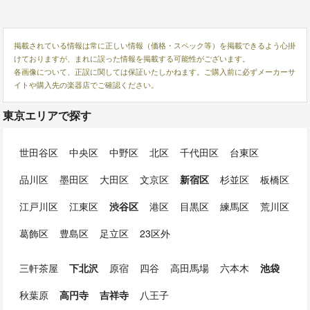
掲載されている情報は常に正しい情報（価格・スペック等）を掲載できるよう心掛
けておりますが、まれに誤った情報を掲載する可能性がございます。
各画像について、正誤に関しては保証いたしかねます。ご購入前に必ずメーカーサ
イトや購入先の楽器店でご確認ください。
東京エリアで探す
世田谷区
中央区
中野区
北区
千代田区
台東区
品川区
墨田区
大田区
文京区
新宿区
杉並区
板橋区
江戸川区
江東区
渋谷区
港区
目黒区
練馬区
荒川区
葛飾区
豊島区
足立区
23区外
三軒茶屋
下北沢
原宿
四谷
高田馬場
六本木
池袋
秋葉原
高円寺
吉祥寺
八王子