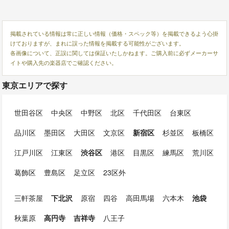
掲載されている情報は常に正しい情報（価格・スペック等）を掲載できるよう心掛
けておりますが、まれに誤った情報を掲載する可能性がございます。
各画像について、正誤に関しては保証いたしかねます。ご購入前に必ずメーカーサ
イトや購入先の楽器店でご確認ください。
東京エリアで探す
世田谷区
中央区
中野区
北区
千代田区
台東区
品川区
墨田区
大田区
文京区
新宿区
杉並区
板橋区
江戸川区
江東区
渋谷区
港区
目黒区
練馬区
荒川区
葛飾区
豊島区
足立区
23区外
三軒茶屋
下北沢
原宿
四谷
高田馬場
六本木
池袋
秋葉原
高円寺
吉祥寺
八王子