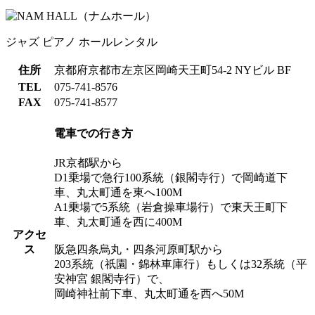
ジャズ
ピアノ
ホールレンタル
住所
京都府京都市左京区岡崎天王町54-2 NYビル BF
TEL
075-741-8576
FAX
075-741-8577
電車での行き方
JR京都駅から
D1乗場で急行100系統（銀閣寺行）で岡崎道下
車、丸太町通を東へ100M
A1乗場で5系統（岩倉操車場行）で東天王町下
車、丸太町通を西に400M
アクセ
ス
阪急四条烏丸・四条河原町駅から
203系統（祇園・錦林車庫行）もしくは32系統（平
安神宮 銀閣寺行）で、
岡崎神社前下車、丸太町通を西へ50M