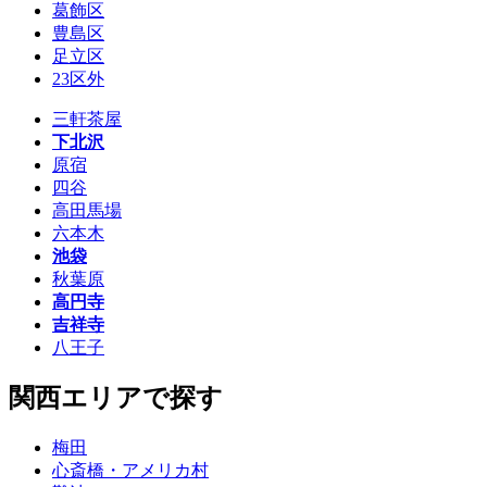
葛飾区
豊島区
足立区
23区外
三軒茶屋
下北沢
原宿
四谷
高田馬場
六本木
池袋
秋葉原
高円寺
吉祥寺
八王子
関西エリアで探す
梅田
心斎橋・アメリカ村