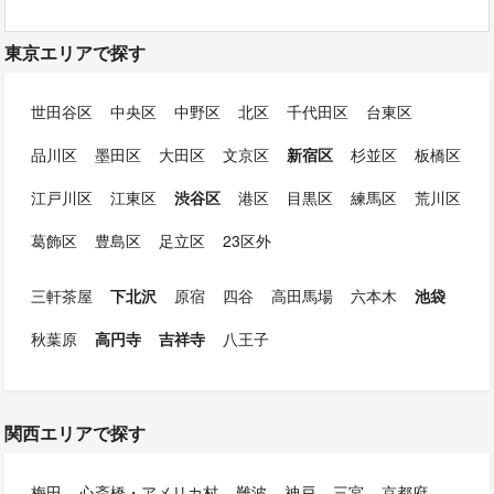
東京エリアで探す
世田谷区
中央区
中野区
北区
千代田区
台東区
品川区
墨田区
大田区
文京区
新宿区
杉並区
板橋区
江戸川区
江東区
渋谷区
港区
目黒区
練馬区
荒川区
葛飾区
豊島区
足立区
23区外
三軒茶屋
下北沢
原宿
四谷
高田馬場
六本木
池袋
秋葉原
高円寺
吉祥寺
八王子
関西エリアで探す
梅田
心斎橋・アメリカ村
難波
神戸
三宮
京都府