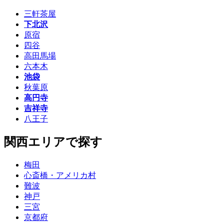
三軒茶屋
下北沢
原宿
四谷
高田馬場
六本木
池袋
秋葉原
高円寺
吉祥寺
八王子
関西エリアで探す
梅田
心斎橋・アメリカ村
難波
神戸
三宮
京都府