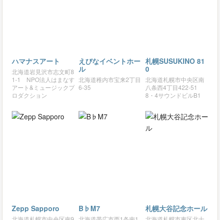
ハマナスアート
えびなイベントホー
札幌SUSUKINO 81
ル
0
北海道岩見沢市志文町8
1-1 NPO法人はまなす
北海道稚内市宝来2丁目
北海道札幌市中央区南
アート&ミュージックプ
6-35
八条西4丁目422-51
ロダクション
8・4サウンドビルB1
Zepp Sapporo
B♭M7
札幌大谷記念ホール
北海道札幌市中央区南9
北海道帯広市西1条南1
北海道札幌市東区北十