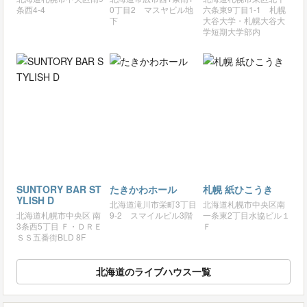
条西4-4
0丁目2 マスヤビル地
六条東9丁目1-1 札幌
下
大谷大学・札幌大谷大
学短期大学部内
SUNTORY BAR ST
たきかわホール
札幌 紙ひこうき
YLISH D
北海道滝川市栄町3丁目
北海道札幌市中央区南
北海道札幌市中央区 南
9-2 スマイルビル3階
一条東2丁目水協ビル１
3条西5丁目 Ｆ・ＤＲＥ
Ｆ
ＳＳ五番街BLD 8F
北海道のライブハウス一覧