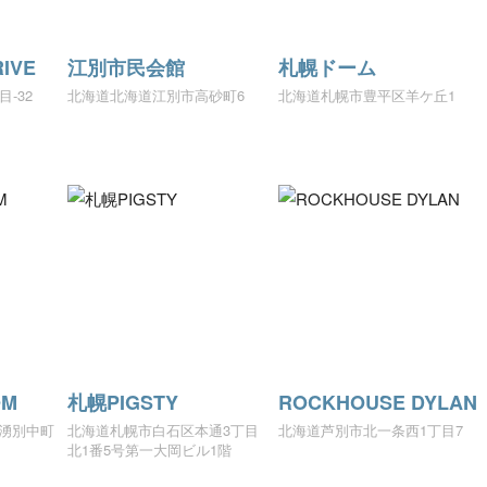
IVE
江別市民会館
札幌ドーム
-32
北海道北海道江別市高砂町6
北海道札幌市豊平区羊ケ丘1
M
札幌PIGSTY
ROCKHOUSE DYLAN
湧別中町
北海道札幌市白石区本通3丁目
北海道芦別市北一条西1丁目7
北1番5号第一大岡ビル1階