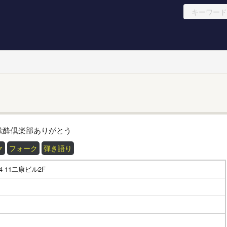
ク
フォーク
弾き語り
-11二康ビル2F