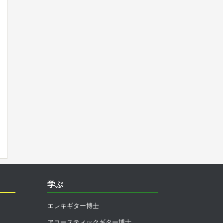
学ぶ
エレキギター博士
アコースティックギター博士