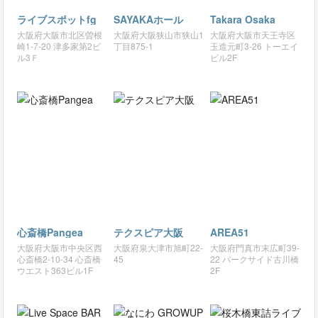
ライブスポットfg
SAYAKAホール
Takara Osaka
大阪府大阪市北区曽根
大阪府大阪狭山市狭山1
大阪府大阪市天王寺区
崎1-7-20 津多家第2ビ
丁目875-1
玉造元町3-26 トーエイ
ル3Ｆ
ビル2F
心斎橋Pangea
テクスピア大阪
AREA51
大阪府大阪市中央区西
大阪府泉大津市旭町22-
大阪府門真市末広町39-
心斎橋2-10-34 心斎橋
45
22 パークサイド古川橋
ウエスト363ビル1F
2F