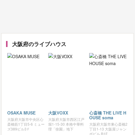
大阪府のライブハウス
OSAKA MUSE
大阪VOXX
心斎橋 THE LIVE H
OUSE soma
大阪府大阪市中央区心
大阪府大阪市西区江戸
斎橋筋1丁目5-6 ミュー
堀1-15-30 本格中華料
大阪府大阪市東心斎橋2
ズ389ビル3Ｆ
理「徐園」地下
丁目1-13 大阪屋ジャン
ボビル B1F