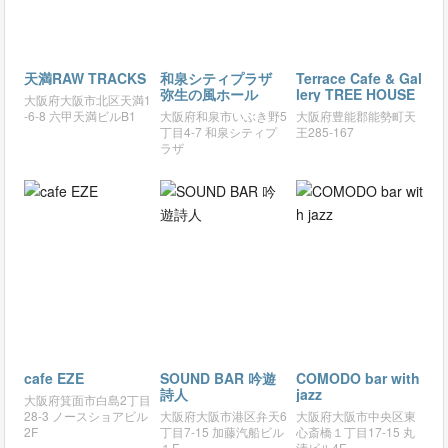
天満RAW TRACKS
和泉シティプラザ
Terrace Cafe & Gal
弥生の風ホール
lery TREE HOUSE
大阪府大阪市北区天満1
-6-8 六甲天満ビルB1
大阪府和泉市いぶき野5
大阪府豊能郡能勢町天
丁目4-7 和泉シティプ
王285-167
ラザ
cafe EZE
SOUND BAR 吟遊
COMODO bar with
詩人
jazz
大阪府箕面市白島2丁目
28-3 ノースショアビル
大阪府大阪市港区弁天6
大阪府大阪市中央区東
2F
丁目7-15 加藤汽船ビル
心斎橋１丁目17-15 丸
１F
清ビル4F