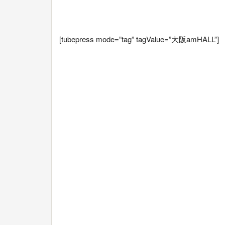
[tubepress mode=”tag” tagValue=”大阪amHALL”]