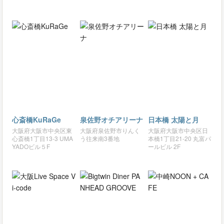
心斎橋KuRaGe
泉佐野オチアリーナ
日本橋 太陽と月
大阪府大阪市中央区東
大阪府泉佐野市りんく
大阪府大阪市中央区日
心斎橋1丁目13-3 UMA
う往来南3番地
本橋1丁目21-20 丸富パ
YADOビル５F
ールビル 2F