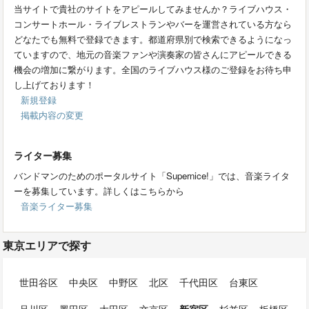
当サイトで貴社のサイトをアピールしてみませんか？ライブハウス・
コンサートホール・ライブレストランやバーを運営されている方なら
どなたでも無料で登録できます。都道府県別で検索できるようになっ
ていますので、地元の音楽ファンや演奏家の皆さんにアピールできる
機会の増加に繋がります。全国のライブハウス様のご登録をお待ち申
し上げております！
新規登録
掲載内容の変更
ライター募集
バンドマンのためのポータルサイト「Supernice!」では、音楽ライタ
ーを募集しています。詳しくはこちらから
音楽ライター募集
東京エリアで探す
世田谷区
中央区
中野区
北区
千代田区
台東区
品川区
墨田区
大田区
文京区
新宿区
杉並区
板橋区