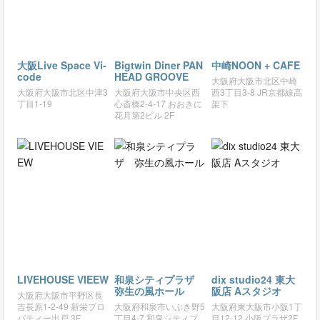
大阪Live Space Vi-
Bigtwin Diner PAN
中崎NOON + CAFE
code
HEAD GROOVE
大阪府大阪市北区中崎
大阪府大阪市北区中津3
大阪府大阪市中央区西
西3丁目3-8 JR京都線高
丁目1-19
心斎橋2-4-17 おおきに
架下
花月第2ビル 2F
LIVEHOUSE VIEEW
和泉シティプラザ
dix studio24 東大
弥生の風ホール
阪店 Aスタジオ
大阪府大阪市平野区長
吉長原1-2-49 新栄プロ
大阪府和泉市いぶき野5
大阪府東大阪市小阪1丁
パティー出戸 3F
丁目4-7 和泉シティプ
目12-12 小阪プラザ2F