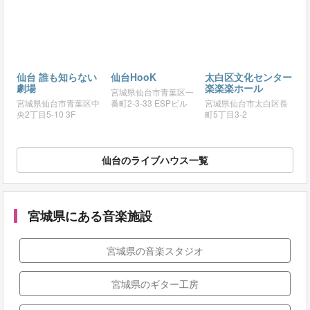
仙台 誰も知らない
仙台HooK
太白区文化センター
劇場
楽楽楽ホール
宮城県仙台市青葉区一
宮城県仙台市青葉区中
番町2-3-33 ESPビル
宮城県仙台市太白区長
央2丁目5-10 3F
町5丁目3-2
仙台のライブハウス一覧
宮城県にある音楽施設
宮城県の音楽スタジオ
宮城県のギター工房