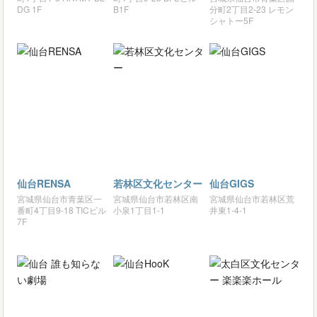
DG 1F
B1F
分町2丁目2-23 レモン
シャトー5F
仙台RENSA
若林区文化センター
仙台GIGS
宮城県仙台市青葉区一
宮城県仙台市若林区南
宮城県仙台市若林区荒
番町4丁目9-18 TICビル
小泉1丁目1-1
井東1-4-1
7F