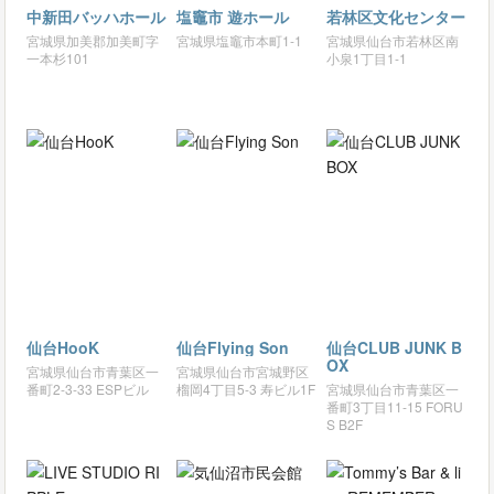
中新田バッハホール
塩竈市 遊ホール
若林区文化センター
宮城県加美郡加美町字
宮城県塩竈市本町1-1
宮城県仙台市若林区南
一本杉101
小泉1丁目1-1
仙台HooK
仙台Flying Son
仙台CLUB JUNK B
OX
宮城県仙台市青葉区一
宮城県仙台市宮城野区
番町2-3-33 ESPビル
榴岡4丁目5-3 寿ビル1F
宮城県仙台市青葉区一
番町3丁目11-15 FORU
S B2F