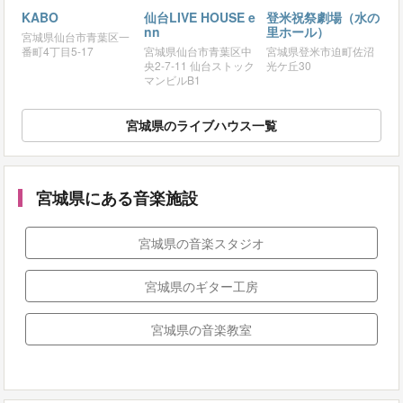
KABO
仙台LIVE HOUSE e
登米祝祭劇場（水の
nn
里ホール）
宮城県仙台市青葉区一
番町4丁目5-17
宮城県仙台市青葉区中
宮城県登米市迫町佐沼
央2-7-11 仙台ストック
光ケ丘30
マンビルB1
宮城県のライブハウス一覧
宮城県にある音楽施設
宮城県の音楽スタジオ
宮城県のギター工房
宮城県の音楽教室