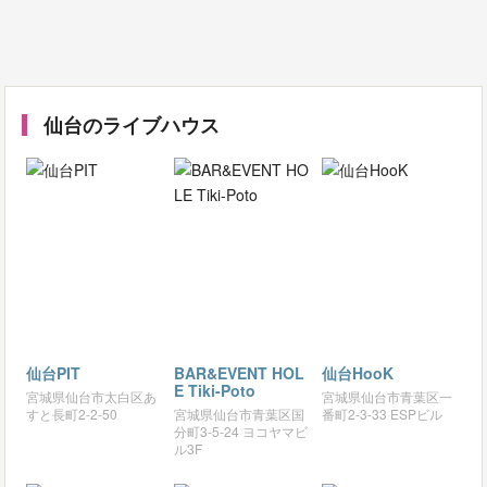
仙台のライブハウス
仙台PIT
BAR&EVENT HOL
仙台HooK
E Tiki-Poto
宮城県仙台市太白区あ
宮城県仙台市青葉区一
すと長町2-2-50
宮城県仙台市青葉区国
番町2-3-33 ESPビル
分町3-5-24 ヨコヤマビ
ル3F