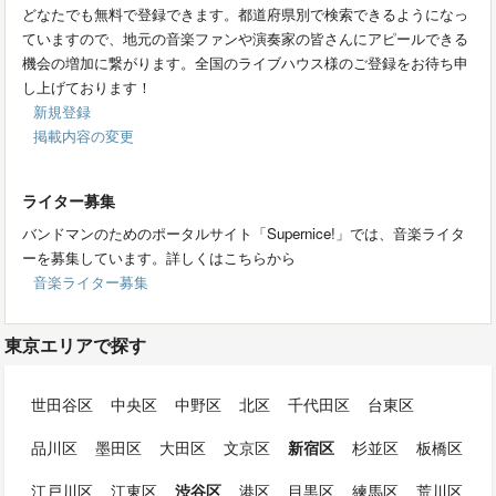
どなたでも無料で登録できます。都道府県別で検索できるようになっ
ていますので、地元の音楽ファンや演奏家の皆さんにアピールできる
機会の増加に繋がります。全国のライブハウス様のご登録をお待ち申
し上げております！
新規登録
掲載内容の変更
ライター募集
バンドマンのためのポータルサイト「Supernice!」では、音楽ライタ
ーを募集しています。詳しくはこちらから
音楽ライター募集
東京エリアで探す
世田谷区
中央区
中野区
北区
千代田区
台東区
品川区
墨田区
大田区
文京区
新宿区
杉並区
板橋区
江戸川区
江東区
渋谷区
港区
目黒区
練馬区
荒川区