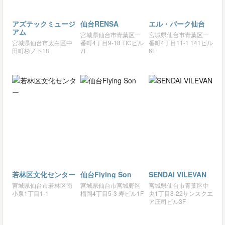
アズテックミュージ
仙台RENSA
エル・パーク仙台
アム
宮城県仙台市青葉区一
宮城県仙台市青葉区一
宮城県仙台市太白区中
番町4丁目9-18 TICビル
番町4丁目11-1 141ビル
田町杉ノ下18
7F
6F
若林区文化センター
仙台Flying Son
SENDAI VILEVAN
宮城県仙台市若林区南
宮城県仙台市宮城野区
宮城県仙台市青葉区中
小泉1丁目1-1
榴岡4丁目5-3 寿ビル1F
央1丁目8-22サンスクエ
ア庄司ビル3F