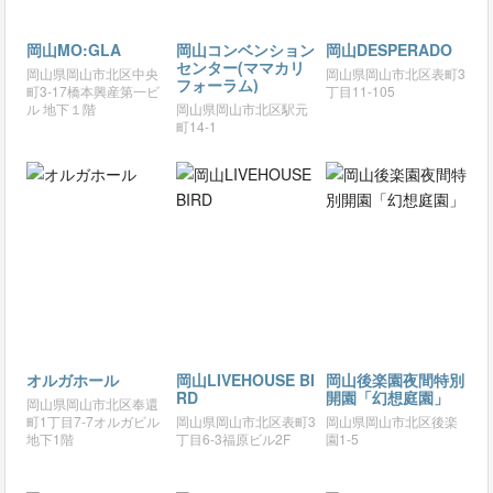
岡山MO:GLA
岡山コンベンション
岡山DESPERADO
センター(ママカリ
岡山県岡山市北区中央
岡山県岡山市北区表町3
フォーラム)
町3-17橋本興産第一ビ
丁目11-105
ル 地下１階
岡山県岡山市北区駅元
町14-1
オルガホール
岡山LIVEHOUSE BI
岡山後楽園夜間特別
RD
開園「幻想庭園」
岡山県岡山市北区奉還
町1丁目7-7オルガビル
岡山県岡山市北区表町3
岡山県岡山市北区後楽
地下1階
丁目6-3福原ビル2F
園1-5