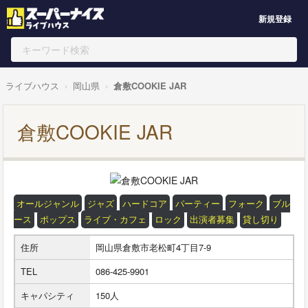
新規登録
ライブハウス
岡山県
倉敷COOKIE JAR
倉敷COOKIE JAR
オールジャンル
ジャズ
ハードコア
パーティー
フォーク
ブル
ース
ポップス
ライブ・カフェ
ロック
出演者募集
貸し切り
住所
岡山県倉敷市老松町4丁目7-9
TEL
086-425-9901
キャパシティ
150人