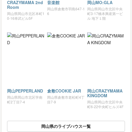
CRAZYMAMA 2nd
音楽館
岡山MO:GLA
Room
岡山県倉敷市羽島647-1
岡山県岡山市北区中央
岡山県岡山市北区本町1
6
町3-17橋本興産第一ビ
0-16幸武ビル5F
ル 地下１階
岡山PEPPERLAND
倉敷COOKIE JAR
岡山CRAZYMAMA
KINGDOM
岡山県岡山市北区学南
岡山県倉敷市老松町4丁
町2丁目7-4
目7-9
岡山県岡山市北区中央
町6-22中央町ヒルズ4F
岡山県のライブハウス一覧