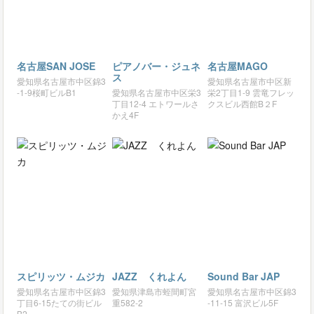
名古屋SAN JOSE
ピアノバー・ジュネ
名古屋MAGO
ス
愛知県名古屋市中区錦3
愛知県名古屋市中区新
-1-9桜町ビルB1
愛知県名古屋市中区栄3
栄2丁目1-9 雲竜フレッ
丁目12-4 エトワールさ
クスビル西館B２F
かえ4F
スピリッツ・ムジカ
JAZZ くれよん
Sound Bar JAP
愛知県名古屋市中区錦3
愛知県津島市蛭間町宮
愛知県名古屋市中区錦3
丁目6-15たての街ビル
重582-2
-11-15 富沢ビル5F
B2