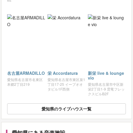
名古屋ARMADILLO
栄 Accordatura
新栄 live & lounge
vio
愛知県名古屋市名東区
愛知県名古屋市東区泉1
本郷2丁目219
丁目17-25 イープオオ
愛知県名古屋市中区新
タビル1F西側
栄2丁目1-9 雲竜フレッ
クスビルB2F
愛知県のライブハウス一覧
愛知県にある音楽施設