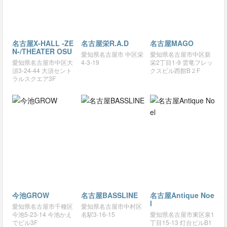
名古屋X-HALL -ZE
名古屋栄R.A.D
名古屋MAGO
N-/THEATER OSU
愛知県名古屋市 中区栄
愛知県名古屋市中区新
愛知県名古屋市中区大
4-3-19
栄2丁目1-9 雲竜フレッ
須3-24-44 大須セント
クスビル西館B２F
ラルスクエア3F
今池GROW
名古屋BASSLINE
名古屋Antique Noe
l
愛知県名古屋市千種区
愛知県名古屋市中村区
今池5-23-14 今池かえ
名駅3-16-15
愛知県名古屋市東区泉1
でビル3F
丁目15-13 灯台ビルB1