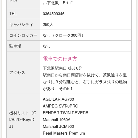
ル下北沢 B１Ｆ
TEL
0364509346
キャパシティ
250人
コインロッカー
なし（クローク300円）
駐車場
なし
電車での行き方
下北沢駅南口 徒歩6分
アクセス
駅南口から南口商店街を抜けて、茶沢通りを道
なりに３分程進むと、右手にガラス張りの建物
があり、そのB１
AGUILAR AG700
AMPEG SVT-3PRO
機材リスト（G
FENDER TWIN REVERB
t/Ba/Dr/Key/D
Marshall 1960A
J）
Marshall JCM900
Pearl Masters Premium