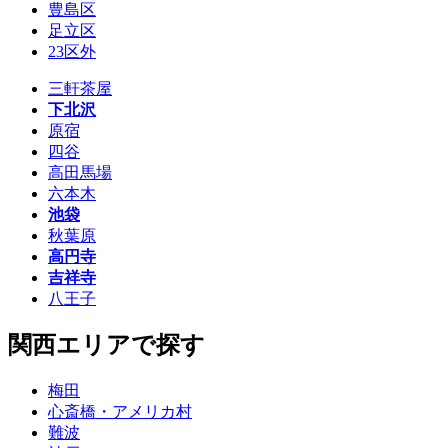
豊島区
足立区
23区外
三軒茶屋
下北沢
原宿
四谷
高田馬場
六本木
池袋
秋葉原
高円寺
吉祥寺
八王子
関西エリアで探す
梅田
心斎橋・アメリカ村
難波