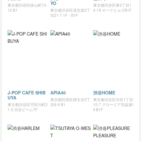
YO
東京都渋谷区鉢山町13-
東京都渋谷区東3丁目1
12 B1
東京都渋谷区道玄坂2丁
4-19 オークヒルズB1F
目21-7 1F・B1F
J-POP CAFE SHIB
APIA40
渋谷HOME
UYA
東京都目黒区碑文谷5丁
東京都渋谷区渋谷1丁目
東京都渋谷区宇田川町3
目6-9 B1
10-7 グローリア宮益坂I
1-2 渋谷ビーム7F
II B1F