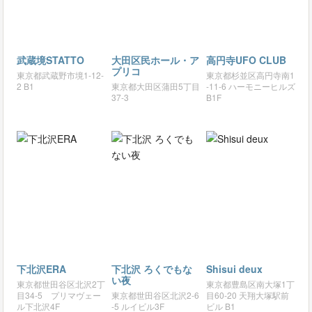
武蔵境STATTO
大田区民ホール・ア
高円寺UFO CLUB
プリコ
東京都武蔵野市境1-12-
東京都杉並区高円寺南1
2 B1
東京都大田区蒲田5丁目
-11-6 ハーモニーヒルズ
37-3
B1F
下北沢ERA
下北沢 ろくでもな
Shisui deux
い夜
東京都世田谷区北沢2丁
東京都豊島区南大塚1丁
目34-5 プリマヴェー
東京都世田谷区北沢2-6
目60-20 天翔大塚駅前
ル下北沢4F
-5 ルイビル3F
ビル B1