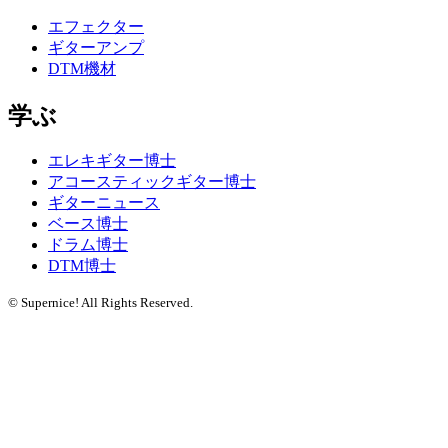
エフェクター
ギターアンプ
DTM機材
学ぶ
エレキギター博士
アコースティックギター博士
ギターニュース
ベース博士
ドラム博士
DTM博士
© Supernice! All Rights Reserved.