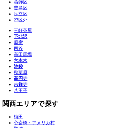
葛飾区
豊島区
足立区
23区外
三軒茶屋
下北沢
原宿
四谷
高田馬場
六本木
池袋
秋葉原
高円寺
吉祥寺
八王子
関西エリアで探す
梅田
心斎橋・アメリカ村