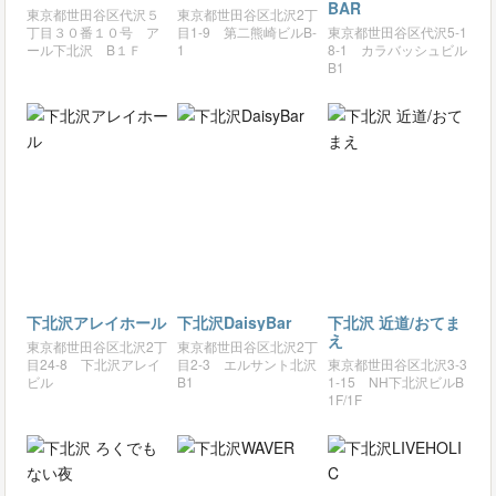
BAR
東京都世田谷区代沢５
東京都世田谷区北沢2丁
丁目３０番１０号 ア
目1-9 第二熊崎ビルB-
東京都世田谷区代沢5-1
ール下北沢 B１Ｆ
1
8-1 カラバッシュビル
B1
下北沢アレイホール
下北沢DaisyBar
下北沢 近道/おてま
え
東京都世田谷区北沢2丁
東京都世田谷区北沢2丁
目24-8 下北沢アレイ
目2-3 エルサント北沢
東京都世田谷区北沢3-3
ビル
B1
1-15 NH下北沢ビルB
1F/1F