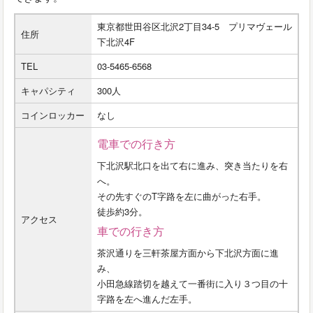
東京都世田谷区北沢2丁目34-5 プリマヴェール
住所
下北沢4F
TEL
03-5465-6568
キャパシティ
300人
コインロッカー
なし
電車での行き方
下北沢駅北口を出て右に進み、突き当たりを右
へ。
その先すぐのT字路を左に曲がった右手。
徒歩約3分。
アクセス
車での行き方
茶沢通りを三軒茶屋方面から下北沢方面に進
み、
小田急線踏切を越えて一番街に入り３つ目の十
字路を左へ進んだ左手。