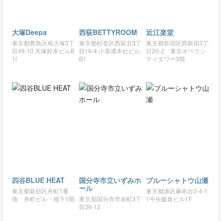
大塚Deepa
西荻BETTYROOM
近江楽堂
東京都豊島区南大塚3丁
東京都杉並区西荻北3丁
東京都新宿区西新宿3丁
目49-10 大塚鈴本ビルB
目16-4 小美濃本社ビル
目20-2 東京オペラシ
1f
B1
ティタワー3階
四谷BLUE HEAT
国分寺市立いずみホ
ブルーシャトウ山瀬
ール
東京都新宿区舟町7番
東京都港区麻布台3-4-1
地 舟町ビル・地下1階
東京都国分寺市泉町3丁
1中央飯倉ビル1F
目36-12