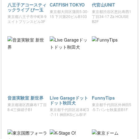
八王子アコースティ
CATFISH TOKYO
代官山UNIT
ックライブ びー玉
東京都大田区蒲田5-30-
東京都渋谷区恵比寿西1
東京都八王子市中町8-9
15 下川第20ビルB103
丁目34-17 Za HOUSE
エイトプリンスビル3F
B2F
音楽実験室 新世界
Live Garageドット
FunnyTips
ドット秋田犬
東京都港区西麻布1丁目
東京都千代田区外神田5
8-4三保硝子B1
東京都千代田区岩本町3
-5-7パンセ秋葉原B1F
-7-11 神田KSビルB1F