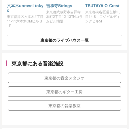
六本木unravel toky
吉祥寺Strings
TSUTAYA O-Crest
o
東京都武蔵野市吉祥寺
東京都渋谷区道玄坂2丁
東京都港区六本木4丁目
本町2丁目12-13TNコラ
目14-8 フジビルディ
11-11六本木GMビル B
ムビル地階
ングビル5F
1F
東京都のライブハウス一覧
東京都にある音楽施設
東京都の音楽スタジオ
東京都のギター工房
東京都の音楽教室