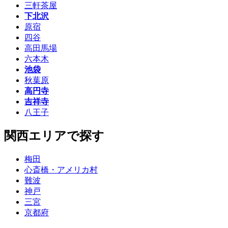
三軒茶屋
下北沢
原宿
四谷
高田馬場
六本木
池袋
秋葉原
高円寺
吉祥寺
八王子
関西エリアで探す
梅田
心斎橋・アメリカ村
難波
神戸
三宮
京都府