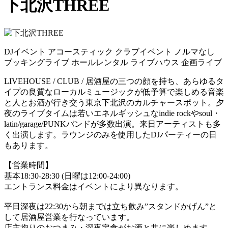
下北沢THREE
DJイベント
アコースティック
クラブイベント
ノルマなし
ブッキングライブ
ホールレンタル
ライブハウス
企画ライブ
LIVEHOUSE / CLUB / 居酒屋の三つの顔を持ち、あらゆるタ
イプの良質なローカルミュージックが低予算で楽しめる音楽
と人とお酒が行き交う東京下北沢のカルチャースポット。夕
夜のライブタイムは若いエネルギッシュなindie rockやsoul・
latin/garage/PUNKバンドが多数出演。来日アーティストも多
く出演します。ラウンジのみを使用したDJパーティーの日
もあります。
【営業時間】
基本18:30-28:30 (日曜は12:00-24:00)
エントランス料金はイベントにより異なります。
平日深夜は22:30から朝までは立ち飲み”スタンドかげん”と
して居酒屋営業を行なっています。
店主拘りのおつまみ・深夜定食がお酒と共に楽しめます。