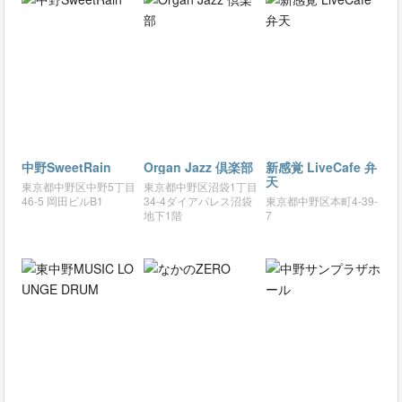
中野SweetRain
Organ Jazz 倶楽部
新感覚 LiveCafe 弁
天
東京都中野区中野5丁目
東京都中野区沼袋1丁目
46-5 岡田ビルB1
34-4ダイアパレス沼袋
東京都中野区本町4-39-
地下1階
7