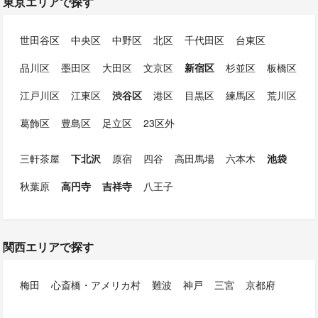
東京エリアで探す
世田谷区
中央区
中野区
北区
千代田区
台東区
品川区
墨田区
大田区
文京区
新宿区
杉並区
板橋区
江戸川区
江東区
渋谷区
港区
目黒区
練馬区
荒川区
葛飾区
豊島区
足立区
23区外
三軒茶屋
下北沢
原宿
四谷
高田馬場
六本木
池袋
秋葉原
高円寺
吉祥寺
八王子
関西エリアで探す
梅田
心斎橋・アメリカ村
難波
神戸
三宮
京都府