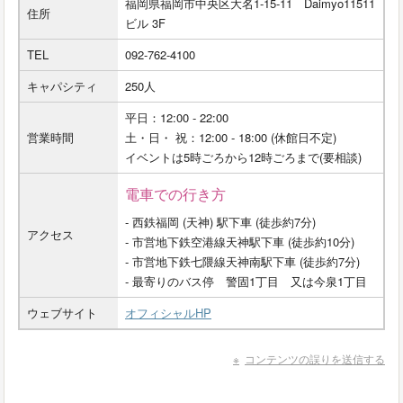
福岡県福岡市中央区大名1-15-11 Daimyo11511
住所
ビル 3F
TEL
092-762-4100
キャパシティ
250人
平日：12:00 - 22:00
営業時間
土・日・ 祝：12:00 - 18:00 (休館日不定)
イベントは5時ごろから12時ごろまで(要相談)
電車での行き方
- 西鉄福岡 (天神) 駅下車 (徒歩約7分)
アクセス
- 市営地下鉄空港線天神駅下車 (徒歩約10分)
- 市営地下鉄七隈線天神南駅下車 (徒歩約7分)
- 最寄りのバス停 警固1丁目 又は今泉1丁目
ウェブサイト
オフィシャルHP
コンテンツの誤りを送信する