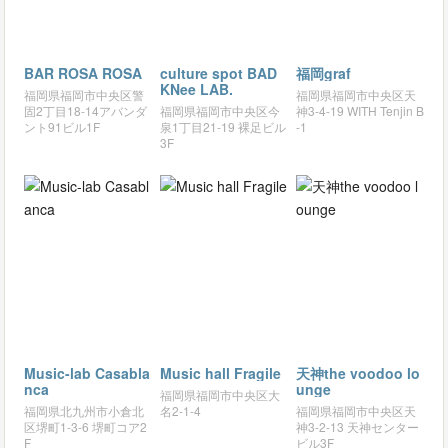
BAR ROSA ROSA
culture spot BAD
福岡graf
KNee LAB.
福岡県福岡市中央区警
福岡県福岡市中央区天
固2丁目18-14アバンダ
福岡県福岡市中央区今
神3-4-19 WITH Tenjin B
ント91ビル1F
泉1丁目21-19 裸足ビル
-1
3F
Music-lab Casabla
Music hall Fragile
天神the voodoo lo
nca
unge
福岡県福岡市中央区大
福岡県北九州市小倉北
名2-1-4
福岡県福岡市中央区天
区堺町1-3-6 堺町コア2
神3-2-13 天神センター
F
ビル3F