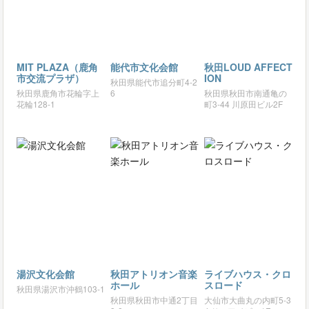
MIT PLAZA（鹿角
能代市文化会館
秋田LOUD AFFECT
市交流プラザ）
ION
秋田県能代市追分町4-2
秋田県鹿角市花輪字上
6
秋田県秋田市南通亀の
花輪128-1
町3-44 川原田ビル2F
湯沢文化会館
秋田アトリオン音楽
ライブハウス・クロ
ホール
スロード
秋田県湯沢市沖鶴103-1
秋田県秋田市中通2丁目
大仙市大曲丸の内町5-3