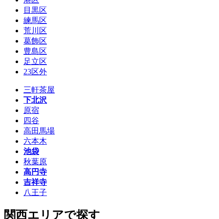
目黒区
練馬区
荒川区
葛飾区
豊島区
足立区
23区外
三軒茶屋
下北沢
原宿
四谷
高田馬場
六本木
池袋
秋葉原
高円寺
吉祥寺
八王子
関西エリアで探す