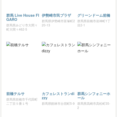
群馬 Live House FI
伊勢崎市民プラザ
グリーンドーム前橋
GARO
群馬県伊勢崎市富塚町2
群馬県前橋市岩神町1丁
群馬県みどり市大間々
20-13
目2-1
町大間々462-5
前橋テルサ
カフェレストランdi
群馬シンフォニーホ
zzy
ール
群馬県前橋市千代田町
二丁目５番１号
群馬県館林市台宿町5-9
群馬県高崎市高松町35-
2