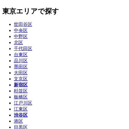
東京エリアで探す
世田谷区
中央区
中野区
北区
千代田区
台東区
品川区
墨田区
大田区
文京区
新宿区
杉並区
板橋区
江戸川区
江東区
渋谷区
港区
目黒区