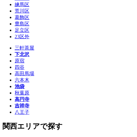
練馬区
荒川区
葛飾区
豊島区
足立区
23区外
三軒茶屋
下北沢
原宿
四谷
高田馬場
六本木
池袋
秋葉原
高円寺
吉祥寺
八王子
関西エリアで探す