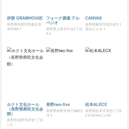
伊那 GRAMHOUSE
フォーク酒場 アル
CANVAS
ペジオ
長野県伊那市西春近表
長野県飯田市知久町2-1
木5989-1
長野県上田市中央2丁目
熊谷ビルＢ-1
9-4
ホクト文化ホール
長野two-five
松本ALECX
（長野県県民文化会
長野県長野市南千歳町2
長野県松本市深志1丁目
館）
-8-5
2-8 NOVAビルB1
長野県長野市若里1丁目
1-3