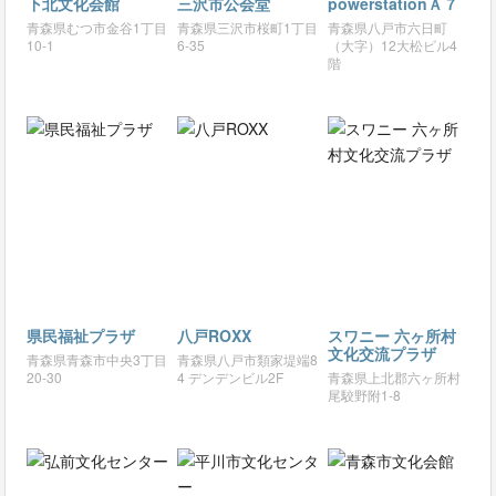
下北文化会館
三沢市公会堂
powerstationＡ７
青森県むつ市金谷1丁目
青森県三沢市桜町1丁目
青森県八戸市六日町
10-1
6-35
（大字）12大松ビル4
階
県民福祉プラザ
八戸ROXX
スワニー 六ヶ所村
文化交流プラザ
青森県青森市中央3丁目
青森県八戸市類家堤端8
20-30
4 デンデンビル2F
青森県上北郡六ヶ所村
尾駮野附1-8