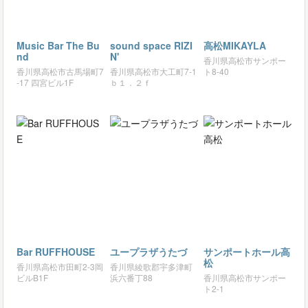
Music Bar The Bu
sound space RIZI
高松MIKAYLA
nd
N'
香川県高松市サンポー
香川県高松市古馬場町7
香川県高松市大工町7-1
ト8-40
-17 四宮ビル1F
ｂ１．２ｆ
Bar RUFFHOUSE
ユープラザうたづ
サンポートホール高
松
香川県高松市田町2-3岡
香川県綾歌郡宇多津町
ビルB1F
浜六番丁88
香川県高松市サンポー
ト2-1