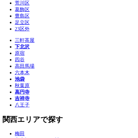
荒川区
葛飾区
豊島区
足立区
23区外
三軒茶屋
下北沢
原宿
四谷
高田馬場
六本木
池袋
秋葉原
高円寺
吉祥寺
八王子
関西エリアで探す
梅田