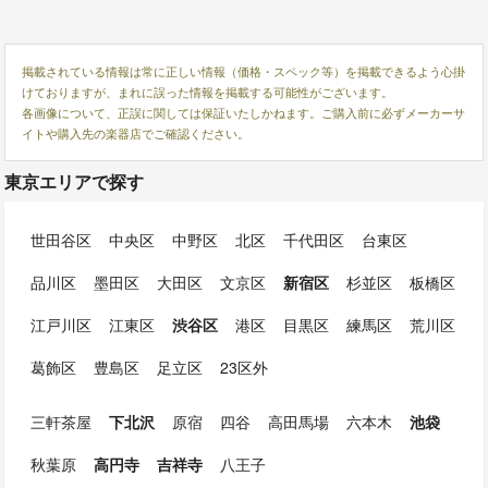
掲載されている情報は常に正しい情報（価格・スペック等）を掲載できるよう心掛
けておりますが、まれに誤った情報を掲載する可能性がございます。
各画像について、正誤に関しては保証いたしかねます。ご購入前に必ずメーカーサ
イトや購入先の楽器店でご確認ください。
東京エリアで探す
世田谷区
中央区
中野区
北区
千代田区
台東区
品川区
墨田区
大田区
文京区
新宿区
杉並区
板橋区
江戸川区
江東区
渋谷区
港区
目黒区
練馬区
荒川区
葛飾区
豊島区
足立区
23区外
三軒茶屋
下北沢
原宿
四谷
高田馬場
六本木
池袋
秋葉原
高円寺
吉祥寺
八王子