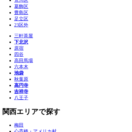
荒川区
葛飾区
豊島区
足立区
23区外
三軒茶屋
下北沢
原宿
四谷
高田馬場
六本木
池袋
秋葉原
高円寺
吉祥寺
八王子
関西エリアで探す
梅田
心斎橋・アメリカ村