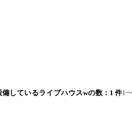
IESを設備しているライブハウスwの数：
1
件
1