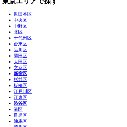
東京エリアで探す
世田谷区
中央区
中野区
北区
千代田区
台東区
品川区
墨田区
大田区
文京区
新宿区
杉並区
板橋区
江戸川区
江東区
渋谷区
港区
目黒区
練馬区